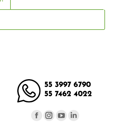
ST
Facebook
Instagram
YouTube
Linkedin
page
page
page
page