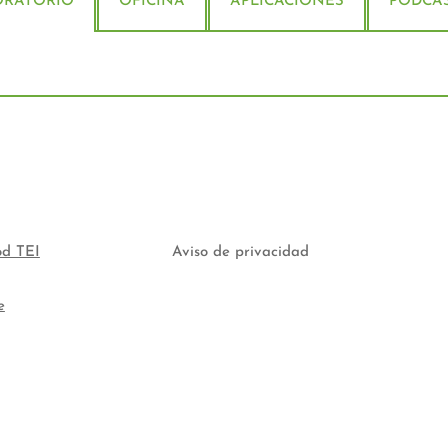
ORATORIO
OFICINA
APLICACIONES
PODCA
od TEI
Aviso de privacidad
e