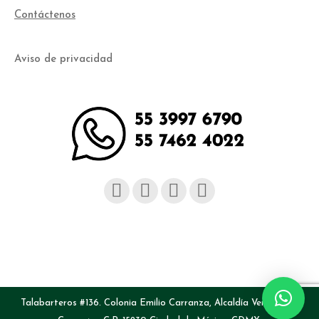
Contáctenos
Aviso de privacidad
Facebook
Instagram
YouTube
Linked
page
page
page
page
opens
opens
opens
opens
in
in
in
in
new
new
new
new
Talabarteros #136. Colonia Emilio Carranza, Alcaldía Venustiano