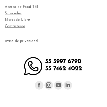
Acerca de Food TEI
Sucursales
Mercado Libre
Contáctenos
Aviso de privacidad
Facebook
Instagram
YouTube
Linked
page
page
page
page
opens
opens
opens
opens