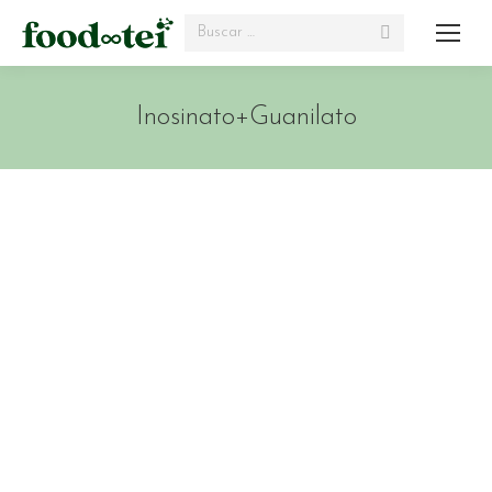
Search:
Inosinato+Guanilato