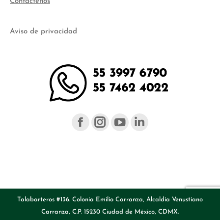
Contáctenos
Aviso de privacidad
Facebook
Instagram
YouTube
Linked
page
page
page
page
opens
opens
opens
opens
in
in
in
in
new
new
new
new
Talabarteros #136. Colonia Emilio Carranza, Alcaldía Venustiano
window
window
window
windo
Carranza, C.P. 15230 Ciudad de México, CDMX.