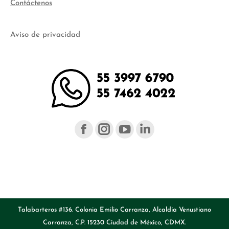
Contáctenos
Aviso de privacidad
Facebook
Instagram
YouTube
Linked
page
page
page
page
opens
opens
opens
opens
in
in
in
in
new
new
new
new
Talabarteros #136. Colonia Emilio Carranza, Alcaldía Venustiano
Carranza, C.P. 15230 Ciudad de México, CDMX.