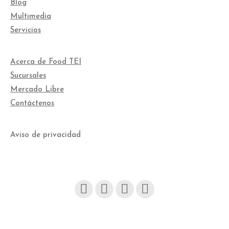
Blog
Multimedia
Servicios
Acerca de Food TEI
Sucursales
Mercado Libre
Contáctenos
Aviso de privacidad
Facebook
Instagram
YouTube
Linked
page
page
page
page