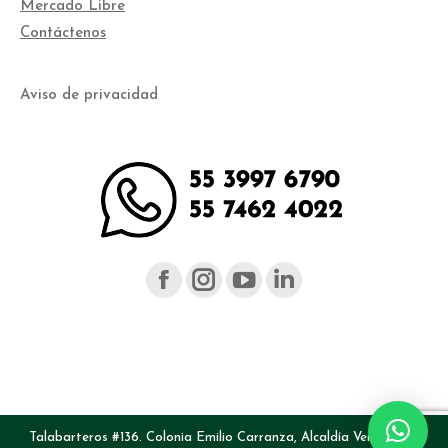
Mercado Libre
Contáctenos
Aviso de privacidad
Facebook
Instagram
YouTube
Linked
page
page
page
page
opens
opens
opens
opens
in
in
in
in
new
new
new
new
Talabarteros #136. Colonia Emilio Carranza, Alcaldía Venustiano